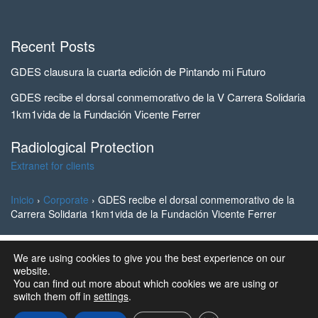
Recent Posts
GDES clausura la cuarta edición de Pintando mi Futuro
GDES recibe el dorsal conmemorativo de la V Carrera Solidaria
1km1vida de la Fundación Vicente Ferrer
Radiological Protection
Extranet for clients
Inicio
›
Corporate
›
GDES recibe el dorsal conmemorativo de la
Carrera Solidaria 1km1vida de la Fundación Vicente Ferrer
We are using cookies to give you the best experience on our
© 2023 Ingeniería y Marketing, S.A. all rights reserved | GD
website.
Energy Services®
You can find out more about which cookies we are using or
switch them off in
settings
.
Designed and Developed by SSC, S.L.