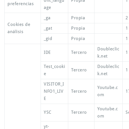
ont_langu
Propia
1
preferencias
age
_ga
Propia
2
Cookies de
_gat
Propia
1
análisis
_gid
Propia
1
Doubleclic
IDE
Tercero
1
k.net
Test_cooki
Doubleclic
Tercero
1
e
k.net
VISITOR_I
Youtube.c
NFO1_LIV
Tercero
1
om
E
Youtube.c
YSC
Tercero
S
om
yt-