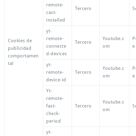
remote-
Tercero
S
cast-
installed
yt-
remote-
Youtube.c
P
Cookies de
Tercero
connecte
om
e
publicidad
d-devices
comportamen
tal
yt-
Youtube.c
P
remote-
Tercero
om
e
device-id
Yt-
remote-
Youtube.c
fast-
Tercero
S
om
check-
period
yt-