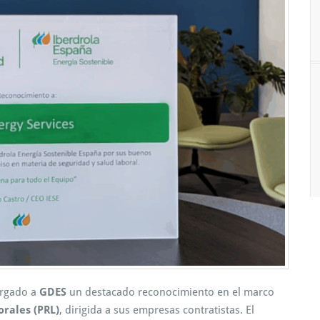
rgado a
GDES
un destacado reconocimiento en el marco
orales (PRL)
, dirigida a sus empresas contratistas. El