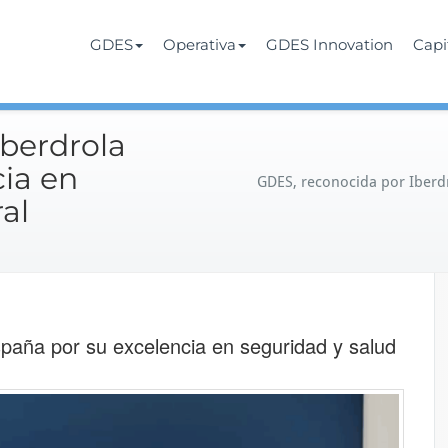
Services
rate
GDES
Operativa
GDES Innovation
Cap
Iberdrola
ia en
GDES, reconocida por Iberdr
ral
paña por su excelencia en seguridad y salud