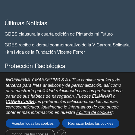
Últimas Noticias
GDES clausura la cuarta edición de Pintando mi Futuro
GDES recibe el dorsal conmemorativo de la V Carrera Solidaria
1km1vida de la Fundación Vicente Ferrer
Protección Radiológica
Extranet para clientes
INGENIERIA Y MARKETING S.A utiliza cookies propias y de
terceros para fines analíticos y de personalización, así como
Inicio
›
Cultura para la seguridad
para mostrarte publicidad relacionada con sus preferencias a
partir de sus hábitos de navegación. Puedes
ELIMINAR o
CONFIGURAR
tus preferencias seleccionando los botones
correspondientes. Igualmente le informamos de que puede
© 2023 Ingeniería y Marketing, S.A. all rights reserved | GD
obtener más información en nuestra
Política de cookies
”.
Energy Services®
Aceptar todas las cookies
Rechazar todas las cookies
Designed and Developed by SSC, S.L.
Cerrar el banner de cookies RGPD
Configurar tus cookies