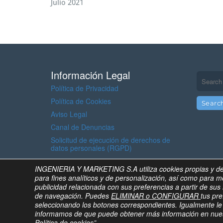
Julio 2021
Información Legal
Política de Privacidad
Política de Cookies
Aviso Legal
Canal de Denuncias
Solicitud de ejecución de derechos de
datos personales (RGPD)
INGENIERIA Y MARKETING S.A utiliza cookies propias y de
Inicio
›
AVISO LEGAL
para fines analíticos y de personalización, así como para m
publicidad relacionada con sus preferencias a partir de sus
de navegación. Puedes
ELIMINAR o CONFIGURAR
tus pre
seleccionando los botones correspondientes. Igualmente le
© 2023 Ingeniería y Marketing, S.A. all rights rese
informamos de que puede obtener más información en nue
Designed and Developed by SSC, S.L.
Política de cookies
”.