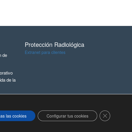
Protección Radiológica
Extranet para clientes
n de
rativo
ida de la
Cerrar el ban
as las cookies
Configurar tus cookies