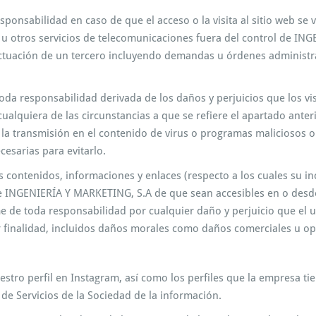
nsabilidad en caso de que el acceso o la visita al sitio web se v
o u otros servicios de telecomunicaciones fuera del control de IN
actuación de un tercero incluyendo demandas u órdenes administrat
a responsabilidad derivada de los daños y perjuicios que los vis
ualquiera de las circunstancias a que se refiere el apartado ante
o la transmisión en el contenido de virus o programas maliciosos o 
esarias para evitarlo.
ontenidos, informaciones y enlaces (respecto a los cuales su incl
NGENIERÍA Y MARKETING, S.A de que sean accesibles en o desde s
e de toda responsabilidad por cualquier daño y perjuicio que el 
 finalidad, incluidos daños morales como daños comerciales u ope
stro perfil en Instagram, así como los perfiles que la empresa ti
e Servicios de la Sociedad de la información.