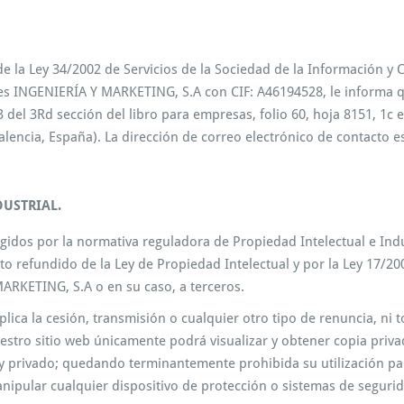
e la Ley 34/2002 de Servicios de la Sociedad de la Información y C
s INGENIERÍA Y MARKETING, S.A con CIF: A46194528, le informa que
 del 3Rd sección del libro para empresas, folio 60, hoja 8151, 1c
lencia, España). La dirección de correo electrónico de contacto e
DUSTRIAL.
idos por la normativa reguladora de Propiedad Intelectual e Indust
xto refundido de la Ley de Propiedad Intelectual y por la Ley 17/2
ARKETING, S.A o en su caso, a terceros.
ica la cesión, transmisión o cualquier otro tipo de renuncia, ni t
nuestro sitio web únicamente podrá visualizar y obtener copia pri
y privado; quedando terminantemente prohibida su utilización para
anipular cualquier dispositivo de protección o sistemas de segur