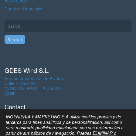
Aviso Legal
Canal de Denuncias
GDES Wind S.L.
Parque empresarial de Alvedro
Calle H Nave 39
15180. Culleredo – A Coruña
Spain
Contact
info.wind@gdes.com
INGENIERIA Y MARKETING S.A utiliza cookies propias y de
terceros para fines analíticos y de personalización, así como
rrhh.wind@gdes.com
para mostrarte publicidad relacionada con sus preferencias a
partir de sus hábitos de navegación. Puedes
ELIMINAR o