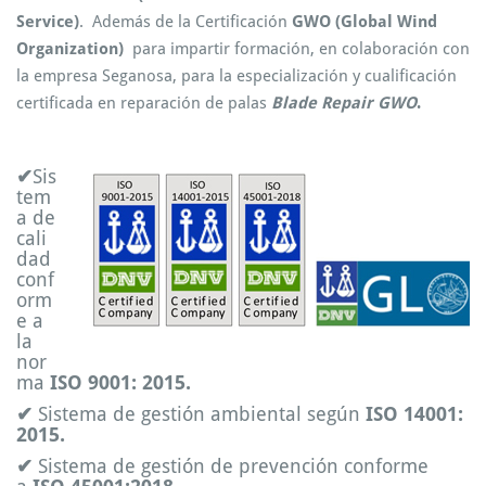
Service)
. Además de la Certificación
GWO (Global Wind
Organization)
para impartir formación, en colaboración con
la empresa Seganosa, para la especialización y cualificación
certificada en reparación de palas
Blade Repair GWO
.
✔
Sis
tem
a de
cali
dad
conf
orm
e a
la
nor
ma
ISO 9001: 2015.
✔
Sistema de gestión ambiental según
ISO 14001:
2015.
✔
Sistema de gestión de prevención conforme