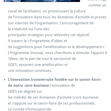
comme
un
canal de
facilitation
, en
promouvant
la culture
de
l’innovation
dans
tous
les
domaines
d’activité
et
proces
sus
internes de
l’organisation
.
L’encouragement
de
la
créativité
est
l’une
des
principales
stratégies
pour
atteindre
cet
objectif
.
À
travers
le
«
Programme
d’idées
et
de
suggestions
pour
l’amélioration
et le
développement
»
(
Programme
Innova
),
nous
cherchons
à
stimuler
l’apport
d
’idées
, de la
part
de
tout
le
personnel
de
GDES,
assurant
une
amélioration
et
une
innovation
continues
.
L’innovation
transversale
fondée
sur le savoir-faire
de
notre
core
business
L’innovation
de
GDES
est
alignée
sur
les
intérêts
de
ses
domaines
d’activité
(
core
business
)
et
s’appuie
sur le savoir-faire de
ses
professionnels
.
Le
Comité
d’Innovation
de