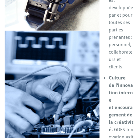
est
développée
par et pour
toutes ses
parties
prenantes :
personnel,
collaborate
urs et
clients.
Culture
de
l’innova
tion
intern
e
et
encoura
gement
de
la
créativit
é
.
GDES
Inn
ovation
agit