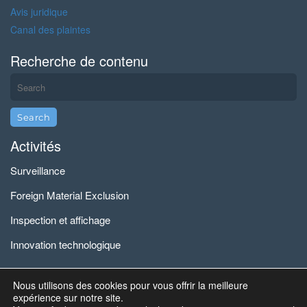
Avis juridique
Canal des plaintes
Recherche de contenu
Activités
Surveillance
Foreign Material Exclusion
Inspection et affichage
Innovation technologique
Nous utilisons des cookies pour vous offrir la meilleure
2023 All Rights Reserved by GDES Technology for Services •
expérience sur notre site.