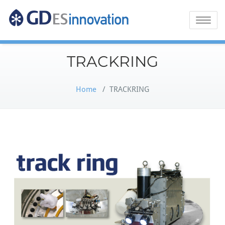
GDES
Toggle
naviga
Innovation
TRACKRING
Home
/
TRACKRING