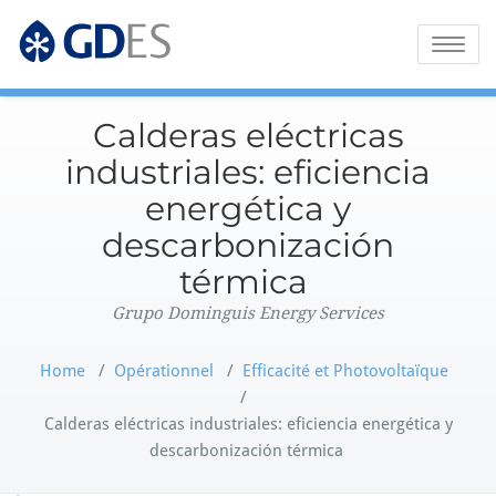
Grupo Dominguis Energy Services
GDES Corporate
Toggle
naviga
Calderas eléctricas
industriales: eficiencia
energética y
descarbonización
térmica
Grupo Dominguis Energy Services
Home
/
Opérationnel
/
Efficacité et Photovoltaïque
/
Calderas eléctricas industriales: eficiencia energética y
descarbonización térmica