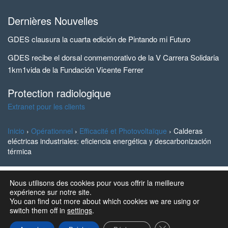
Dernières Nouvelles
GDES clausura la cuarta edición de Pintando mi Futuro
GDES recibe el dorsal conmemorativo de la V Carrera Solidaria
1km1vida de la Fundación Vicente Ferrer
Protection radiologique
Extranet pour les clients
Inicio
›
Opérationnel
›
Efficacité et Photovoltaïque
›
Calderas
eléctricas industriales: eficiencia energética y descarbonización
térmica
Nous utilisons des cookies pour vous offrir la meilleure
© 2023 Ingeniería y Marketing, S.A. all rights reserved | GD
expérience sur notre site.
Energy Services®
You can find out more about which cookies we are using or
switch them off in
settings
.
Designed and Developed by SSC, S.L.
Fermer la bannière