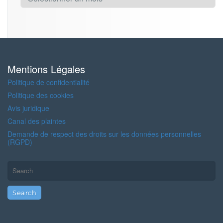
o
t
i
c
i
a
s
Mentions Légales
Politique de confidentialité
Politique des cookies
Avis juridique
Canal des plaintes
Demande de respect des droits sur les données personnelles
(RGPD)