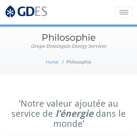
Grupo Dominguis Energy Services
GDES Corporate
Toggle
naviga
Philosophie
Grupo Dominguis Energy Services
Home
/
Philosophie
‘Notre valeur ajoutée au
service de
l’énergie
dans le
monde’