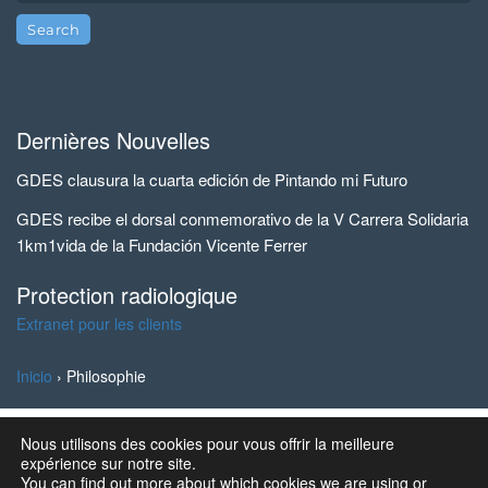
Dernières Nouvelles
GDES clausura la cuarta edición de Pintando mi Futuro
GDES recibe el dorsal conmemorativo de la V Carrera Solidaria
1km1vida de la Fundación Vicente Ferrer
Protection radiologique
Extranet pour les clients
Inicio
›
Philosophie
Nous utilisons des cookies pour vous offrir la meilleure
© 2023 Ingeniería y Marketing, S.A. all rights reserved | GD
expérience sur notre site.
Energy Services®
You can find out more about which cookies we are using or