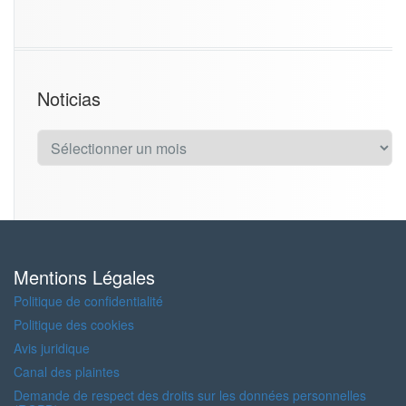
Noticias
N
o
t
i
c
i
a
s
Mentions Légales
Politique de confidentialité
Politique des cookies
Avis juridique
Canal des plaintes
Demande de respect des droits sur les données personnelles