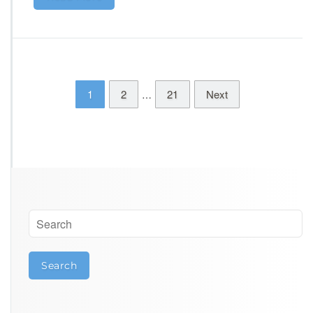
1
2
21
Next
…