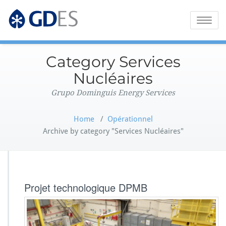
Grupo Dominguis Energy Services
GDES Corporate
Toggle
naviga
Category Services
Nucléaires
Grupo Dominguis Energy Services
Home
/
Opérationnel
Archive by category "Services Nucléaires"
Projet technologique DPMB