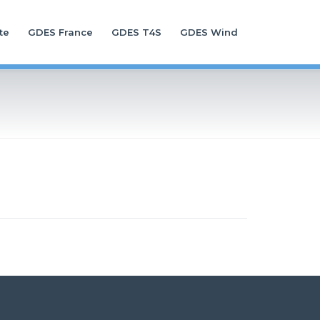
te
GDES France
GDES T4S
GDES Wind